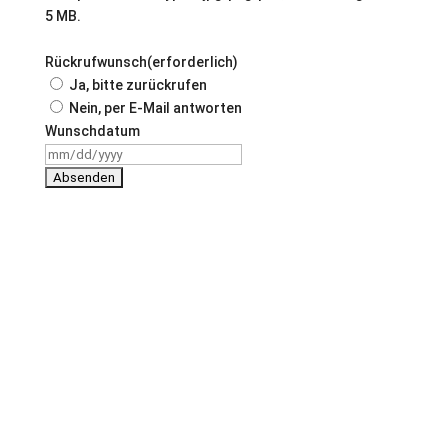
5 MB.
Rückrufwunsch
(erforderlich)
Ja, bitte zurückrufen
Nein, per E-Mail antworten
Wunschdatum
MM
Schrägstrich
TT
Schrägstrich
JJJJ
Adresse
Vohwinkeler Straße 58